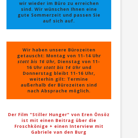
wir wieder im Büro zu erreichen
sind. Wir wünschen Ihnen eine
gute Sommerzeit und passen Sie
auf sich auf.
Wir haben unsere Bürozeiten
getauscht: Montag von 11-14 Uhr
statt bis 16 Uhr,
Dienstag von 11-
16 Uhr
statt bis 14 Uhr
und
Donnerstag bleibt 11-16 Uhr,
weiterhin gilt: Termine
außerhalb der Bürozeiten sind
nach Absprache möglich.
Der Film "Stiller Hunger" von Eren Önsöz
ist mit einen Beitrag über die
Froschkönige + einen Interview mit
Gabriele van den Burg