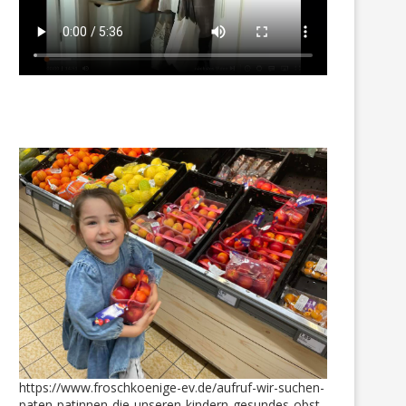
„Zeitgeschenk“ –
Giulia hat stark abgenom
Schokoladenmuseum wurde
und bekam passende Som
eingelöst
Outfits
3. Februar 2026
15. Juni 2021
https://www.froschkoenige-ev.de/aufruf-wir-suchen-
paten-patinnen-die-unseren-kindern-gesundes-obst-