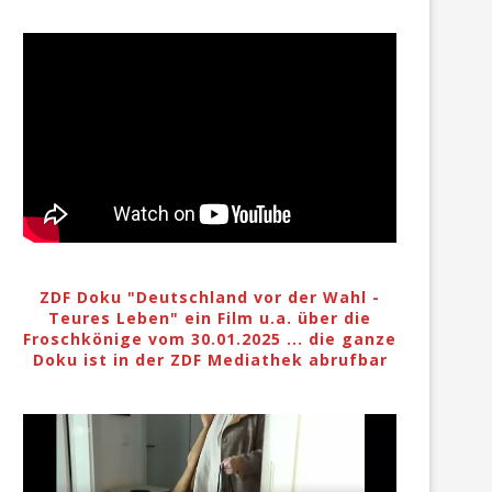
ZDF Doku "Deutschland vor der Wahl -
Teures Leben" ein Film u.a. über die
Froschkönige vom 30.01.2025 ... die ganze
Doku ist in der ZDF Mediathek abrufbar