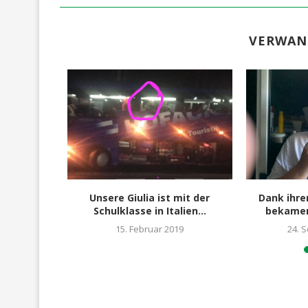
VERWAN
 eine
Unsere Giulia ist mit der
Dank ihre
e
Schulklasse in Italien...
bekamen 
15. Februar 2019
24. 