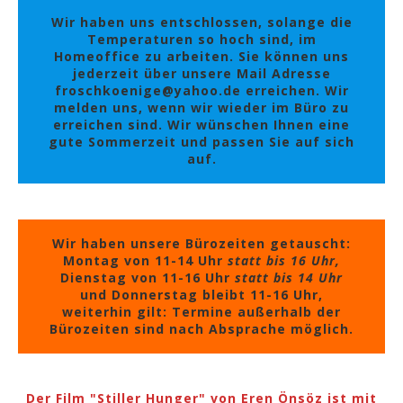
Wir haben uns entschlossen, solange die
Temperaturen so hoch sind, im
Homeoffice zu arbeiten. Sie können uns
jederzeit über unsere Mail Adresse
froschkoenige@yahoo.de erreichen. Wir
melden uns, wenn wir wieder im Büro zu
erreichen sind. Wir wünschen Ihnen eine
gute Sommerzeit und passen Sie auf sich
auf.
Wir haben unsere Bürozeiten getauscht:
Montag von 11-14 Uhr
statt bis 16 Uhr,
Dienstag von 11-16 Uhr
statt bis 14 Uhr
und Donnerstag bleibt 11-16 Uhr,
weiterhin gilt: Termine außerhalb der
Bürozeiten sind nach Absprache möglich.
Der Film "Stiller Hunger" von Eren Önsöz ist mit