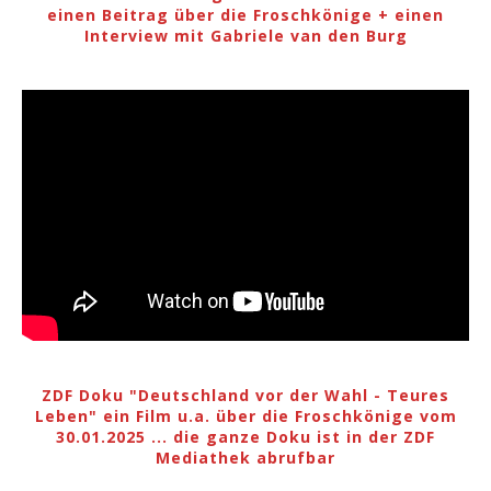
einen Beitrag über die Froschkönige + einen
Interview mit Gabriele van den Burg
ZDF Doku "Deutschland vor der Wahl - Teures
Leben" ein Film u.a. über die Froschkönige vom
30.01.2025 ... die ganze Doku ist in der ZDF
Mediathek abrufbar