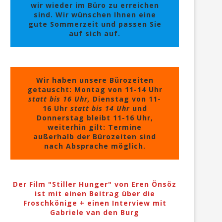
wir wieder im Büro zu erreichen
sind. Wir wünschen Ihnen eine
gute Sommerzeit und passen Sie
auf sich auf.
Wir haben unsere Bürozeiten
getauscht: Montag von 11-14 Uhr
statt bis 16 Uhr,
Dienstag von 11-
16 Uhr
statt bis 14 Uhr
und
Donnerstag bleibt 11-16 Uhr,
weiterhin gilt: Termine
außerhalb der Bürozeiten sind
nach Absprache möglich.
Der Film "Stiller Hunger" von Eren Önsöz
ist mit einen Beitrag über die
Froschkönige + einen Interview mit
Gabriele van den Burg