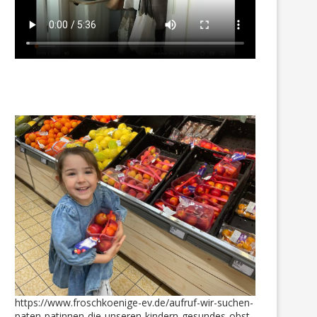
https://www.froschkoenige-ev.de/aufruf-wir-suchen-
paten-patinnen-die-unseren-kindern-gesundes-obst-