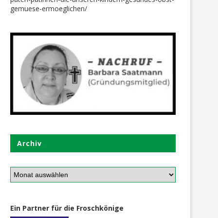
gemuese-ermoeglichen/
arme Füsse für Miron + Nikita
Ferien-Spaß für die 4
Geschwister – es ging...
2. November 2018
14. August 2019
Archiv
Ein Partner für die Froschkönige