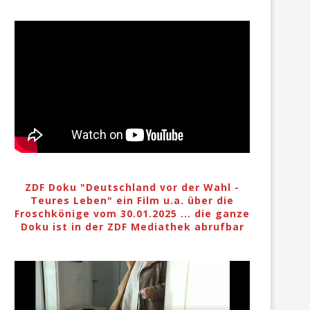
ZDF Doku "Deutschland vor der Wahl -
Teures Leben" ein Film u.a. über die
Froschkönige vom 30.01.2025 ... die ganze
Doku ist in der ZDF Mediathek abrufbar