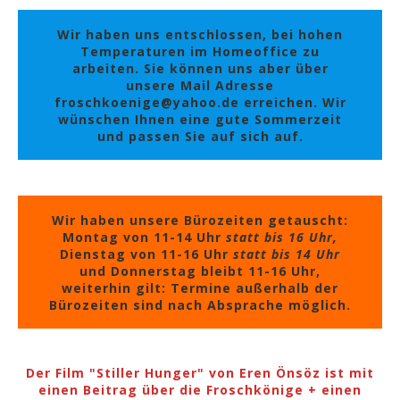
Wir haben uns entschlossen, bei hohen
Temperaturen im Homeoffice zu
arbeiten. Sie können uns aber über
unsere Mail Adresse
froschkoenige@yahoo.de erreichen. Wir
wünschen Ihnen eine gute Sommerzeit
und passen Sie auf sich auf.
Wir haben unsere Bürozeiten getauscht:
Montag von 11-14 Uhr
statt bis 16 Uhr,
Dienstag von 11-16 Uhr
statt bis 14 Uhr
und Donnerstag bleibt 11-16 Uhr,
weiterhin gilt: Termine außerhalb der
Bürozeiten sind nach Absprache möglich.
Der Film "Stiller Hunger" von Eren Önsöz ist mit
einen Beitrag über die Froschkönige + einen