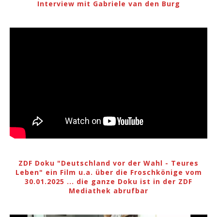
Interview mit Gabriele van den Burg
ZDF Doku "Deutschland vor der Wahl - Teures
Leben" ein Film u.a. über die Froschkönige vom
30.01.2025 ... die ganze Doku ist in der ZDF
Mediathek abrufbar