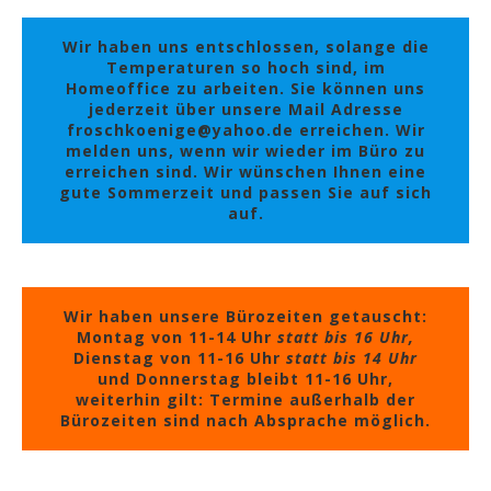
Wir haben uns entschlossen, solange die
Temperaturen so hoch sind, im
Homeoffice zu arbeiten. Sie können uns
jederzeit über unsere Mail Adresse
froschkoenige@yahoo.de erreichen. Wir
melden uns, wenn wir wieder im Büro zu
erreichen sind. Wir wünschen Ihnen eine
gute Sommerzeit und passen Sie auf sich
auf.
Wir haben unsere Bürozeiten getauscht:
Montag von 11-14 Uhr
statt bis 16 Uhr,
Dienstag von 11-16 Uhr
statt bis 14 Uhr
und Donnerstag bleibt 11-16 Uhr,
weiterhin gilt: Termine außerhalb der
Bürozeiten sind nach Absprache möglich.