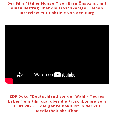
Der Film "Stiller Hunger" von Eren Önsöz ist mit
einen Beitrag über die Froschkönige + einen
Interview mit Gabriele van den Burg
ZDF Doku "Deutschland vor der Wahl - Teures
Leben" ein Film u.a. über die Froschkönige vom
30.01.2025 ... die ganze Doku ist in der ZDF
Mediathek abrufbar