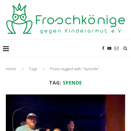
Home
Tags
Posts tagged with "Spende"
TAG:
SPENDE