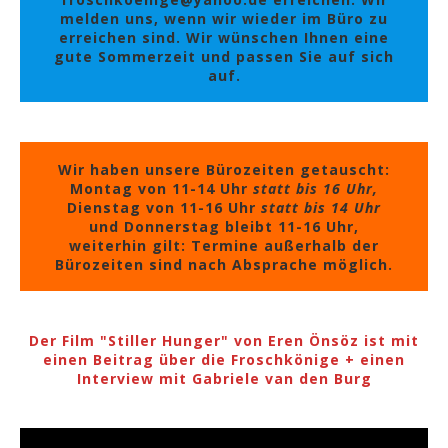
melden uns, wenn wir wieder im Büro zu
erreichen sind. Wir wünschen Ihnen eine
gute Sommerzeit und passen Sie auf sich
auf.
Wir haben unsere Bürozeiten getauscht:
Montag von 11-14 Uhr
statt bis 16 Uhr,
Dienstag von 11-16 Uhr
statt bis 14 Uhr
und Donnerstag bleibt 11-16 Uhr,
weiterhin gilt: Termine außerhalb der
Bürozeiten sind nach Absprache möglich.
Der Film "Stiller Hunger" von Eren Önsöz ist mit
einen Beitrag über die Froschkönige + einen
Interview mit Gabriele van den Burg