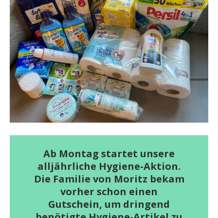
Ab Montag startet unsere
alljährliche Hygiene-Aktion.
Die Familie von Moritz bekam
vorher schon einen
Gutschein, um dringend
benötigte Hygiene-Artikel zu