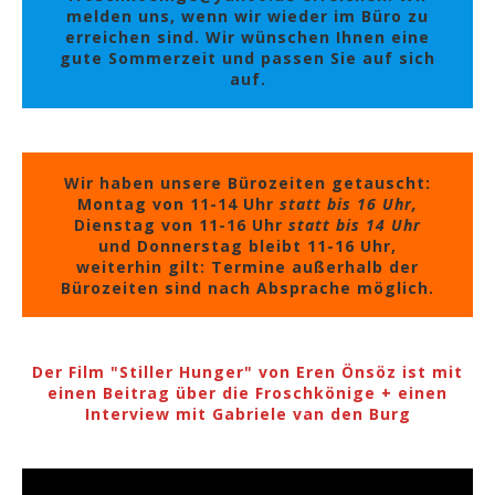
melden uns, wenn wir wieder im Büro zu
erreichen sind. Wir wünschen Ihnen eine
gute Sommerzeit und passen Sie auf sich
auf.
Wir haben unsere Bürozeiten getauscht:
Montag von 11-14 Uhr
statt bis 16 Uhr,
Dienstag von 11-16 Uhr
statt bis 14 Uhr
und Donnerstag bleibt 11-16 Uhr,
weiterhin gilt: Termine außerhalb der
Bürozeiten sind nach Absprache möglich.
Der Film "Stiller Hunger" von Eren Önsöz ist mit
einen Beitrag über die Froschkönige + einen
Interview mit Gabriele van den Burg