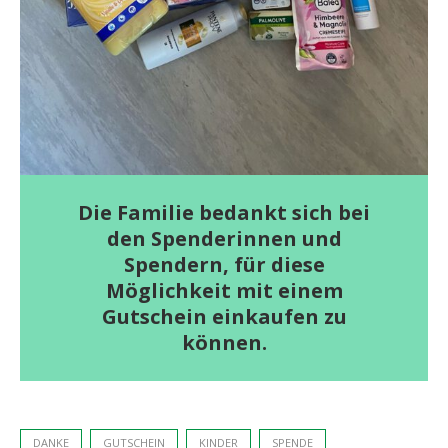
Die Familie bedankt sich bei
den Spenderinnen und
Spendern, für diese
Möglichkeit mit einem
Gutschein einkaufen zu
können.
DANKE
GUTSCHEIN
KINDER
SPENDE