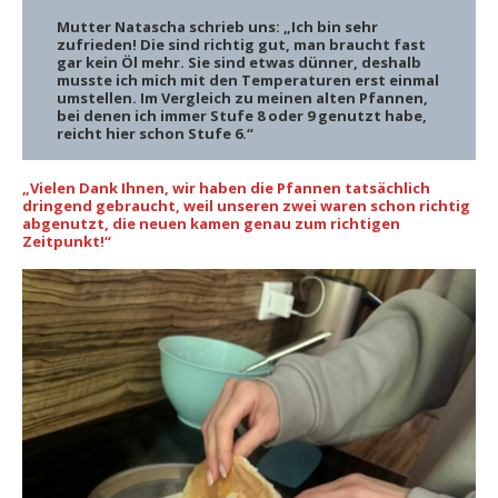
Mutter Natascha schrieb uns: „Ich bin sehr
zufrieden! Die sind richtig gut, man braucht fast
gar kein Öl mehr. Sie sind etwas dünner, deshalb
musste ich mich mit den Temperaturen erst einmal
umstellen. Im Vergleich zu meinen alten Pfannen,
bei denen ich immer Stufe 8 oder 9 genutzt habe,
reicht hier schon Stufe 6.“
„Vielen Dank Ihnen, wir haben die Pfannen tatsächlich
dringend gebraucht, weil unseren zwei waren schon richtig
abgenutzt, die neuen kamen genau zum richtigen
Zeitpunkt!“