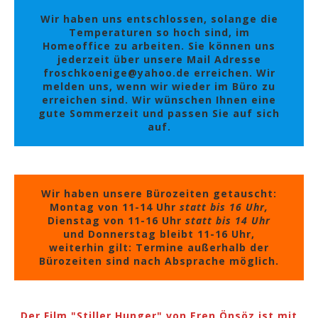
Wir haben uns entschlossen, solange die
Temperaturen so hoch sind, im
Homeoffice zu arbeiten. Sie können uns
jederzeit über unsere Mail Adresse
froschkoenige@yahoo.de erreichen. Wir
melden uns, wenn wir wieder im Büro zu
erreichen sind. Wir wünschen Ihnen eine
gute Sommerzeit und passen Sie auf sich
auf.
Wir haben unsere Bürozeiten getauscht:
Montag von 11-14 Uhr
statt bis 16 Uhr,
Dienstag von 11-16 Uhr
statt bis 14 Uhr
und Donnerstag bleibt 11-16 Uhr,
weiterhin gilt: Termine außerhalb der
Bürozeiten sind nach Absprache möglich.
Der Film "Stiller Hunger" von Eren Önsöz ist mit