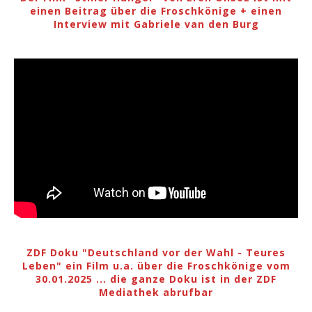
einen Beitrag über die Froschkönige + einen
Interview mit Gabriele van den Burg
ZDF Doku "Deutschland vor der Wahl - Teures
Leben" ein Film u.a. über die Froschkönige vom
30.01.2025 ... die ganze Doku ist in der ZDF
Mediathek abrufbar