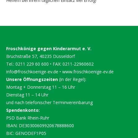
Helfern bei ihrem täglichen Einsatz viel Erfolg!“
Froschkönige gegen Kinderarmut e. V.
Bruchstraße 57, 40235 Düsseldorf
Tel.: 0211 229 60 600 • FAX: 0211-22960602
info@froschkoenige-ev.de
•
www.froschkoenige-ev.de
Unsere Öffnungszeiten
(in der Regel):
Montag + Donnerstag 11 – 16 Uhr
Dienstag 11 – 14 Uhr
und nach telefonischer Terminvereinbarung
Spendenkonto:
PSD Bank Rhein-Ruhr
IBAN: DE30300609920678888600
BIC: GENODEF1P05