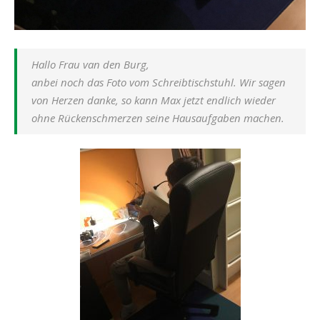
Hallo Frau van den Burg,
anbei noch das Foto vom Schreibtischstuhl. Wir sagen
von Herzen danke, so kann Max jetzt endlich wieder
ohne Rückenschmerzen seine Hausaufgaben machen.