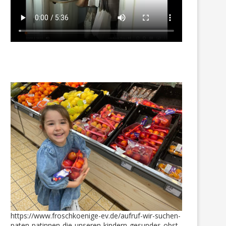
https://www.froschkoenige-ev.de/aufruf-wir-suchen-
Warme Jacken für die
Mika bekam Schuhe und n
paten-patinnen-die-unseren-kindern-gesundes-obst-