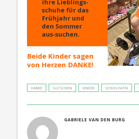
ihre Lieblings-
schuhe für das
Frühjahr und
den Sommer
aus-suchen.
Beide Kinder sagen
von Herzen DANKE!
DANKE
GUTSCHEIN
KINDER
SCHUH-PATIN
GABRIELE VAN DEN BURG