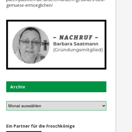
Geschwister
Kleidung
gemuese-ermoeglichen/
20. Oktober 2019
26. Februar 2023
Archiv
Ein Partner für die Froschkönige