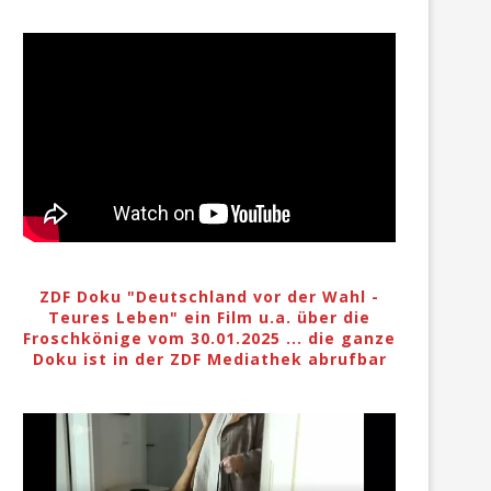
ZDF Doku "Deutschland vor der Wahl -
Teures Leben" ein Film u.a. über die
Froschkönige vom 30.01.2025 ... die ganze
Doku ist in der ZDF Mediathek abrufbar