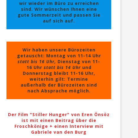
wir wieder im Büro zu erreichen
sind. Wir wünschen Ihnen eine
gute Sommerzeit und passen Sie
auf sich auf.
Wir haben unsere Bürozeiten
getauscht: Montag von 11-14 Uhr
statt bis 16 Uhr,
Dienstag von 11-
16 Uhr
statt bis 14 Uhr
und
Donnerstag bleibt 11-16 Uhr,
weiterhin gilt: Termine
außerhalb der Bürozeiten sind
nach Absprache möglich.
Der Film "Stiller Hunger" von Eren Önsöz
ist mit einen Beitrag über die
Froschkönige + einen Interview mit
Gabriele van den Burg