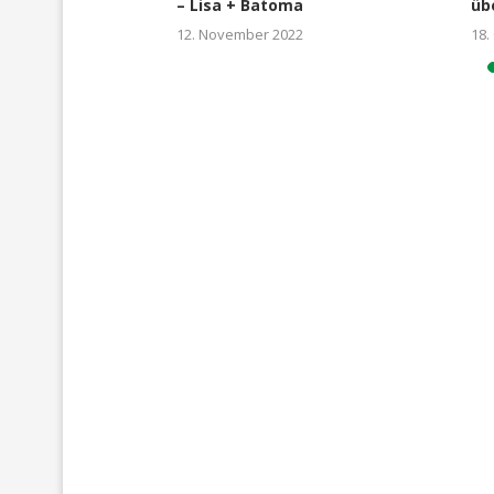
...
– Lisa + Batoma
üb
24
12. November 2022
18.