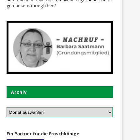
Kevin half auch beim Einkauf
Danke an die Obst- u. Gem
gemuese-ermoeglichen/
Paten*innen
26. November 2022
19. August 2025
Archiv
Ein Partner für die Froschkönige