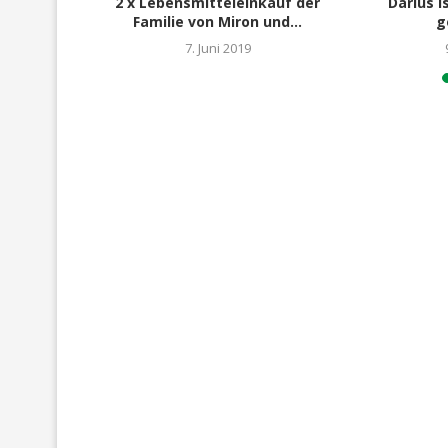
t Jacke,
2 x Lebensmitteleinkauf der
Darius i
!
Familie von Miron und...
g
020
7. Juni 2019