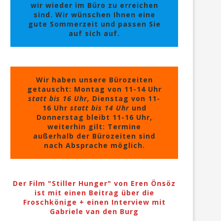
wir wieder im Büro zu erreichen
sind. Wir wünschen Ihnen eine
gute Sommerzeit und passen Sie
auf sich auf.
Wir haben unsere Bürozeiten
getauscht: Montag von 11-14 Uhr
statt bis 16 Uhr,
Dienstag von 11-
16 Uhr
statt bis 14 Uhr
und
Donnerstag bleibt 11-16 Uhr,
weiterhin gilt: Termine
außerhalb der Bürozeiten sind
nach Absprache möglich.
Der Film "Stiller Hunger" von Eren Önsöz
ist mit einen Beitrag über die
Froschkönige + einen Interview mit
Gabriele van den Burg