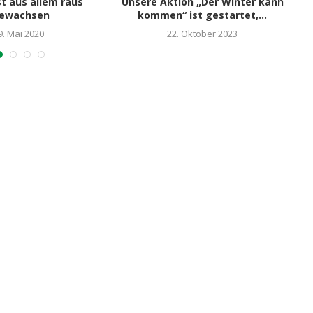
st aus allem raus
Unsere Aktion „Der Winter kann
ewachsen
kommen“ ist gestartet,...
9. Mai 2020
22. Oktober 2023