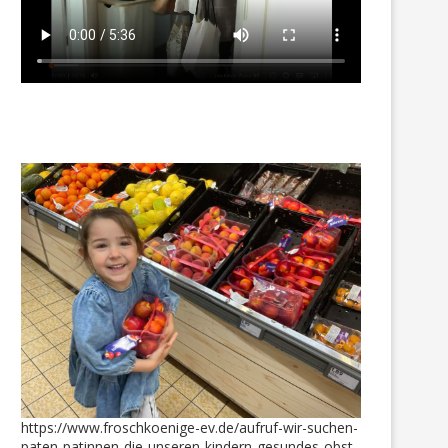
https://www.froschkoenige-ev.de/aufruf-wir-suchen-
paten-patinnen-die-unseren-kindern-gesundes-obst-