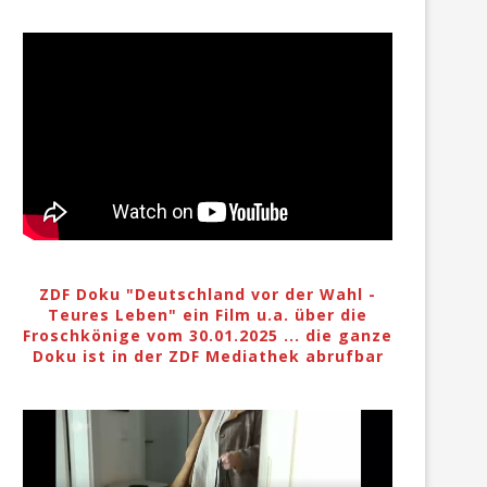
ZDF Doku "Deutschland vor der Wahl -
Teures Leben" ein Film u.a. über die
Froschkönige vom 30.01.2025 ... die ganze
Doku ist in der ZDF Mediathek abrufbar