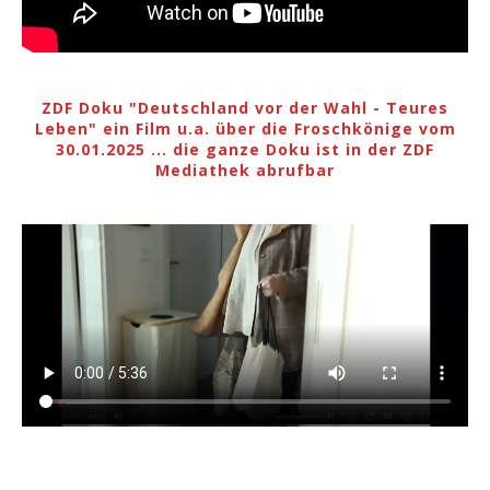
ZDF Doku "Deutschland vor der Wahl - Teures
Leben" ein Film u.a. über die Froschkönige vom
30.01.2025 ... die ganze Doku ist in der ZDF
Mediathek abrufbar