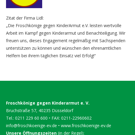
Zitat der Firma Lidl:
„Die Froschkönige gegen KinderArmut e.V. leisten wertvolle
Arbeit im Kampf gegen Kinderarmut und Benachteiligung. Wir
freuen uns, dieses Engagement regelmäßig mit Sachspenden
unterstützen zu können und wünschen den ehrenamtlichen
Helfern bei ihrem täglichen Einsatz viel Erfolg!“
Froschkönige gegen Kinderarmut e. V.
Bruchstraße 57, 40235 Düsseldorf
Tel.: 0211 229 60 600 • FAX: 0211-22960602
info@froschkoenige-ev.de
•
www.froschkoenige-ev.de
Unsere Öffnungszeiten
(in der Regel):