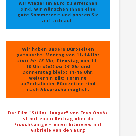
wir wieder im Büro zu erreichen
sind. Wir wünschen Ihnen eine
gute Sommerzeit und passen Sie
auf sich auf.
Wir haben unsere Bürozeiten
getauscht: Montag von 11-14 Uhr
statt bis 16 Uhr,
Dienstag von 11-
16 Uhr
statt bis 14 Uhr
und
Donnerstag bleibt 11-16 Uhr,
weiterhin gilt: Termine
außerhalb der Bürozeiten sind
nach Absprache möglich.
Der Film "Stiller Hunger" von Eren Önsöz
ist mit einen Beitrag über die
Froschkönige + einen Interview mit
Gabriele van den Burg