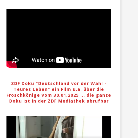
ZDF Doku "Deutschland vor der Wahl -
Teures Leben" ein Film u.a. über die
Froschkönige vom 30.01.2025 ... die ganze
Doku ist in der ZDF Mediathek abrufbar