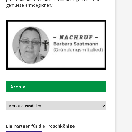
gemuese-ermoeglichen/
anke, liebe Obst- + Gemüse –
Ein neuer Küchentisch u
Paten*innen
Stühle
Archiv
11. August 2025
27. Dezember 2021
Ein Partner für die Froschkönige