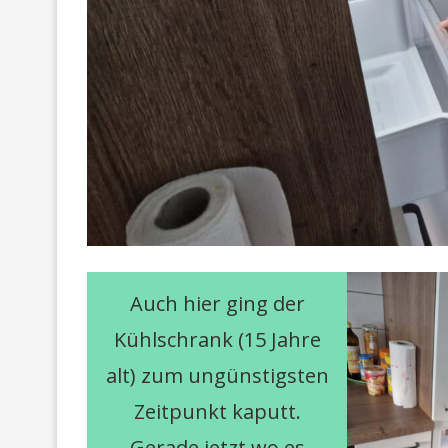
Auch hier ging der
Kühlschrank (15 Jahre
alt) zum ungünstigsten
Zeitpunkt kaputt.
Gerade jetzt wo es