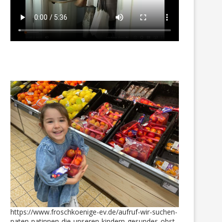
https://www.froschkoenige-ev.de/aufruf-wir-suchen-
paten-patinnen-die-unseren-kindern-gesundes-obst-