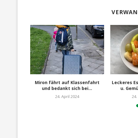
VERWAN
 P. hatte
Miron fährt auf Klassenfahrt
Leckeres E
volle...
und bedankt sich bei...
u. Gem
023
24. April 2024
24.