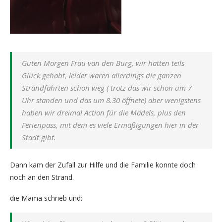
Guten Morgen Frau van den Burg, wir hatten teils
Glück gehabt, leider waren allerdings die ganzen
Strandfahrten schon weg ( trotz das wir schon um 7
Uhr standen und das um 8.30 öffnete) aber wenigstens
haben wir dreimal Action für die Mädels, plus den
Ferienpass, mit dem es viele Ermäßigungen hier in der
Stadt gibt.
Dann kam der Zufall zur Hilfe und die Familie konnte doch
noch an den Strand.
die Mama schrieb und: