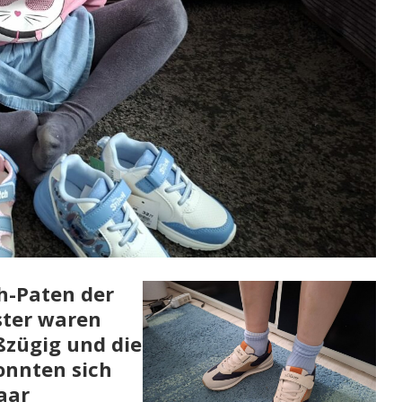
h-Paten der
ter waren
ßzügig und die
onnten sich
aar