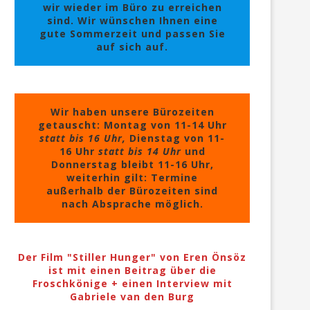
wir wieder im Büro zu erreichen
sind. Wir wünschen Ihnen eine
gute Sommerzeit und passen Sie
auf sich auf.
Wir haben unsere Bürozeiten
getauscht: Montag von 11-14 Uhr
statt bis 16 Uhr,
Dienstag von 11-
16 Uhr
statt bis 14 Uhr
und
Donnerstag bleibt 11-16 Uhr,
weiterhin gilt: Termine
außerhalb der Bürozeiten sind
nach Absprache möglich.
Der Film "Stiller Hunger" von Eren Önsöz
ist mit einen Beitrag über die
Froschkönige + einen Interview mit
Gabriele van den Burg