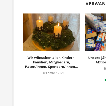
VERWAN
ichen
Wir wünschen allen Kindern,
Unsere jäh
 bei den
Familien, Mitgliedern,
Aktio
offen
Paten/innen, Spendern/innen...
1
021
5. Dezember 2021