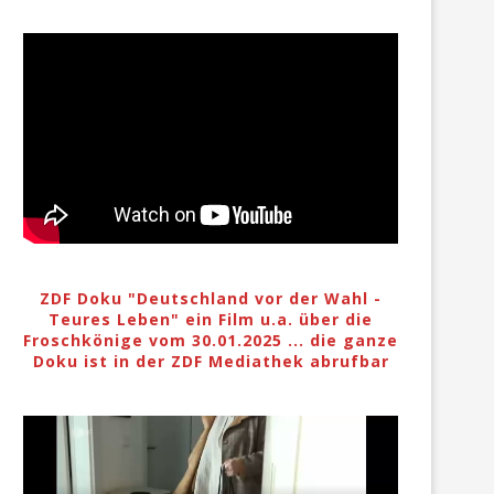
ZDF Doku "Deutschland vor der Wahl -
Teures Leben" ein Film u.a. über die
Froschkönige vom 30.01.2025 ... die ganze
Doku ist in der ZDF Mediathek abrufbar