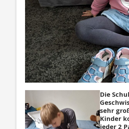
Die Schu
Geschwis
sehr gro
Kinder k
jeder 2 P