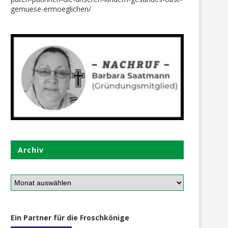
gemuese-ermoeglichen/
ne Aktion, die Freude brachte…
Er ist endlich da….
24. Oktober 2025
12. Oktober 2025
Archiv
Ein Partner für die Froschkönige