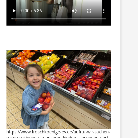
https://www.froschkoenige-ev.de/aufruf-wir-suchen-
paten-patinnen-die-unseren-kindern-gesundes-obst-