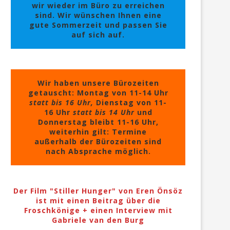
wir wieder im Büro zu erreichen
sind. Wir wünschen Ihnen eine
gute Sommerzeit und passen Sie
auf sich auf.
Wir haben unsere Bürozeiten
getauscht: Montag von 11-14 Uhr
statt bis 16 Uhr,
Dienstag von 11-
16 Uhr
statt bis 14 Uhr
und
Donnerstag bleibt 11-16 Uhr,
weiterhin gilt: Termine
außerhalb der Bürozeiten sind
nach Absprache möglich.
Der Film "Stiller Hunger" von Eren Önsöz
ist mit einen Beitrag über die
Froschkönige + einen Interview mit
Gabriele van den Burg