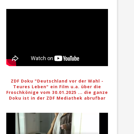
ZDF Doku "Deutschland vor der Wahl -
Teures Leben" ein Film u.a. über die
Froschkönige vom 30.01.2025 ... die ganze
Doku ist in der ZDF Mediathek abrufbar