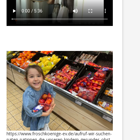
Sommerschuhe für Emma +
Miron erkämpfte sich be
Jemimah
Nikolaus-Turnier den 1. Pl
15. Juni 2021
8. Dezember 2023
https://www.froschkoenige-ev.de/aufruf-wir-suchen-
paten-patinnen-die-unseren-kindern-gesundes-obst-