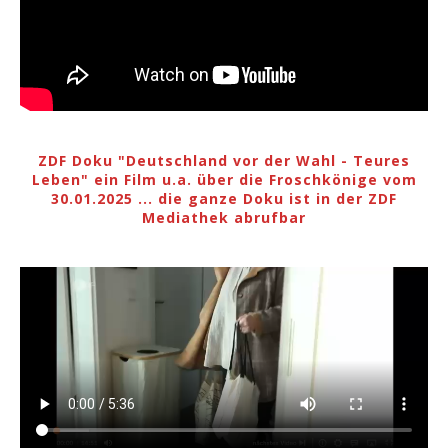
ZDF Doku "Deutschland vor der Wahl - Teures
Leben" ein Film u.a. über die Froschkönige vom
30.01.2025 ... die ganze Doku ist in der ZDF
Mediathek abrufbar