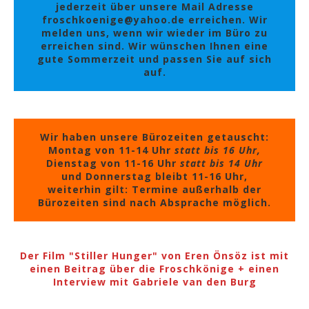
jederzeit über unsere Mail Adresse
froschkoenige@yahoo.de erreichen. Wir
melden uns, wenn wir wieder im Büro zu
erreichen sind. Wir wünschen Ihnen eine
gute Sommerzeit und passen Sie auf sich
auf.
Wir haben unsere Bürozeiten getauscht:
Montag von 11-14 Uhr
statt bis 16 Uhr,
Dienstag von 11-16 Uhr
statt bis 14 Uhr
und Donnerstag bleibt 11-16 Uhr,
weiterhin gilt: Termine außerhalb der
Bürozeiten sind nach Absprache möglich.
Der Film "Stiller Hunger" von Eren Önsöz ist mit
einen Beitrag über die Froschkönige + einen
Interview mit Gabriele van den Burg