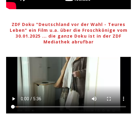
ZDF Doku "Deutschland vor der Wahl - Teures
Leben" ein Film u.a. über die Froschkönige vom
30.01.2025 ... die ganze Doku ist in der ZDF
Mediathek abrufbar