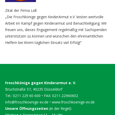
Zitat der Firma Lidl:
„Die Froschkönige gegen KinderArmut e.V. leisten wertvolle
Arbeit im Kampf gegen Kinderarmut und Benachteiligung. Wir
freuen uns, dieses Engagement regelmäßig mit Sachspenden
unterstützen zu können und wünschen den ehrenamtlichen
Helfern bei ihrem täglichen Einsatz viel Erfolg!“
Froschkönige gegen Kinderarmut e. V.
Bruchstraße 57, 40235 Düsseldorf
Tel.: 0211 229 60 600 • FAX: 0211-22960602
info@froschkoenige-ev.de
•
www.froschkoenige-ev.de
Unsere Öffnungszeiten
(in der Regel):
Montag + Donnerstag 11 – 16 Uhr