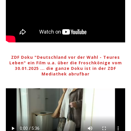
ZDF Doku "Deutschland vor der Wahl - Teures
Leben" ein Film u.a. über die Froschkönige vom
30.01.2025 ... die ganze Doku ist in der ZDF
Mediathek abrufbar