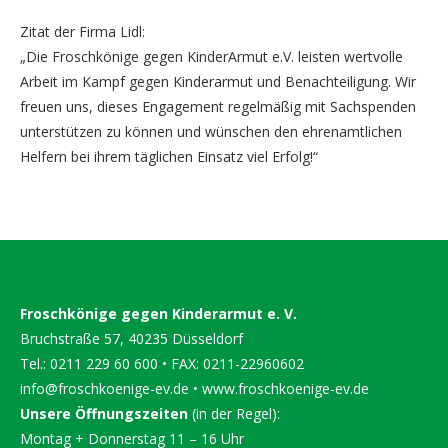
Zitat der Firma Lidl:
„Die Froschkönige gegen KinderArmut e.V. leisten wertvolle
Arbeit im Kampf gegen Kinderarmut und Benachteiligung. Wir
freuen uns, dieses Engagement regelmäßig mit Sachspenden
unterstützen zu können und wünschen den ehrenamtlichen
Helfern bei ihrem täglichen Einsatz viel Erfolg!“
Froschkönige gegen Kinderarmut e. V.
Bruchstraße 57, 40235 Düsseldorf
Tel.: 0211 229 60 600 • FAX: 0211-22960602
info@froschkoenige-ev.de
•
www.froschkoenige-ev.de
Unsere Öffnungszeiten
(in der Regel):
Montag + Donnerstag 11 – 16 Uhr