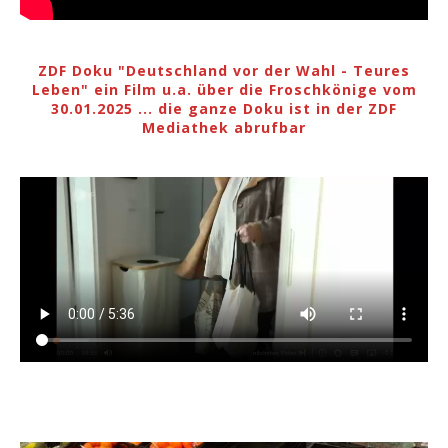
ZDF Doku "Deutschland vor der Wahl - Teures
Leben" ein Film u.a. über die Froschkönige vom
30.01.2025 ... die ganze Doku ist in der ZDF
Mediathek abrufbar