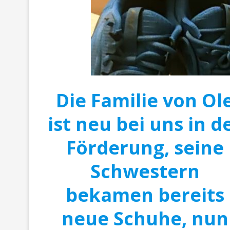
Die Familie von Ol
ist neu bei uns in d
Förderung, seine
Schwestern
bekamen bereits
neue Schuhe, nun