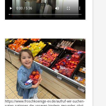
https://www.froschkoenige-ev.de/aufruf-wir-suchen-
paten-patinnen-die-unseren-kindern-gesundes-obst-