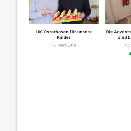
eschenk“
100 Osterhasen für unsere
Die Advents
ochenende
Kinder
sind b
15. März 2019
7. 