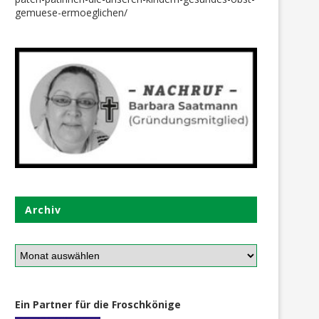
gemuese-ermoeglichen/
ebensmittel + Hygiene Vorräte
Emma + Jamimah freuen si
für eine Familie mit...
der Frühling...
1. März 2019
14. März 2021
Archiv
Ein Partner für die Froschkönige