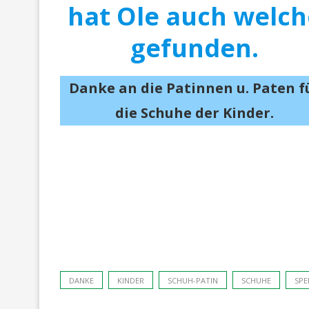
hat Ole auch welch
gefunden.
Danke an die Patinnen u. Paten f
die Schuhe der Kinder.
DANKE
KINDER
SCHUH-PATIN
SCHUHE
SPE