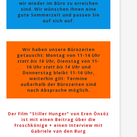
wir wieder im Büro zu erreichen
sind. Wir wünschen Ihnen eine
gute Sommerzeit und passen Sie
auf sich auf.
Wir haben unsere Bürozeiten
getauscht: Montag von 11-14 Uhr
statt bis 16 Uhr,
Dienstag von 11-
16 Uhr
statt bis 14 Uhr
und
Donnerstag bleibt 11-16 Uhr,
weiterhin gilt: Termine
außerhalb der Bürozeiten sind
nach Absprache möglich.
Der Film "Stiller Hunger" von Eren Önsöz
ist mit einen Beitrag über die
Froschkönige + einen Interview mit
Gabriele van den Burg