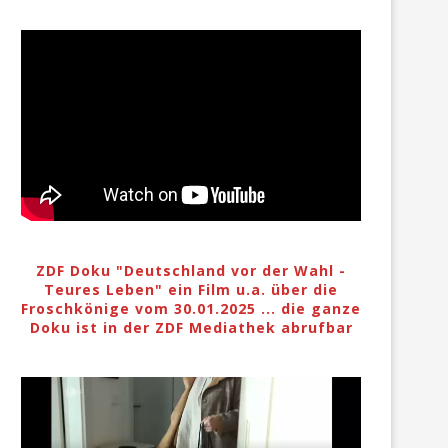
ZDF Doku "Deutschland vor der Wahl -
Teures Leben" ein Film u.a. über die
Froschkönige vom 30.01.2025 ... die ganze
Doku ist in der ZDF Mediathek abrufbar