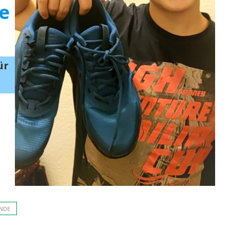
e
ür
NDE