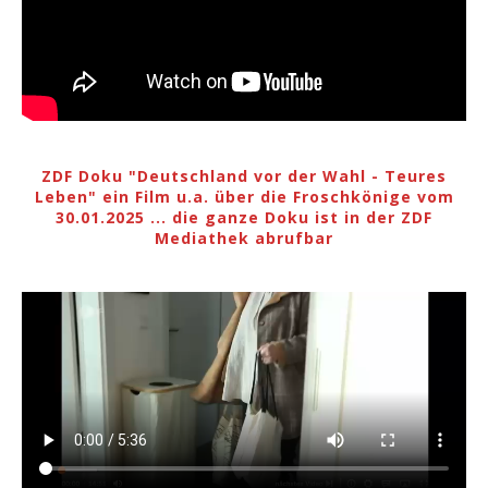
ZDF Doku "Deutschland vor der Wahl - Teures
Leben" ein Film u.a. über die Froschkönige vom
30.01.2025 ... die ganze Doku ist in der ZDF
Mediathek abrufbar