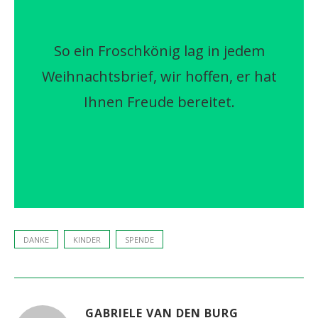
So ein Froschkönig lag in jedem
Weihnachtsbrief, wir hoffen, er hat
Ihnen Freude bereitet.
DANKE
KINDER
SPENDE
GABRIELE VAN DEN BURG