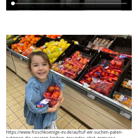
https://www.froschkoenige-ev.de/aufruf-wir-suchen-paten-
patinnen-die-unseren-kindern-gesundes-obst-gemuese-