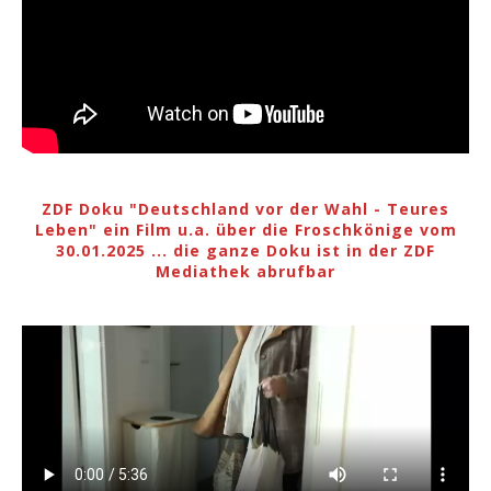
ZDF Doku "Deutschland vor der Wahl - Teures
Leben" ein Film u.a. über die Froschkönige vom
30.01.2025 ... die ganze Doku ist in der ZDF
Mediathek abrufbar