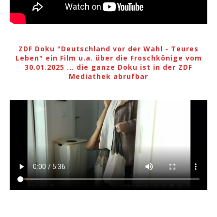
ZDF Doku "Deutschland vor der Wahl - Teures
Leben" ein Film u.a. über die Froschkönige vom
30.01.2025 ... die ganze Doku ist in der ZDF
Mediathek abrufbar