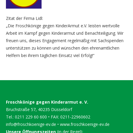
Zitat der Firma Lidl:
„Die Froschkönige gegen KinderArmut e.V. leisten wertvolle
Arbeit im Kampf gegen Kinderarmut und Benachteiligung. Wir
freuen uns, dieses Engagement regelmäßig mit Sachspenden
unterstützen zu können und wünschen den ehrenamtlichen
Helfern bei ihrem täglichen Einsatz viel Erfolg!“
Froschkönige gegen Kinderarmut e. V.
Bruchstraße 57, 40235 Düsseldorf
Tel.: 0211 229 60 600 • FAX: 0211-22960602
info@froschkoenige-ev.de
•
www.froschkoenige-ev.de
Unsere Öffnungszeiten
(in der Regel):