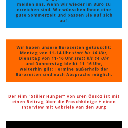
melden uns, wenn wir wieder im Büro zu
erreichen sind. Wir wünschen Ihnen eine
gute Sommerzeit und passen Sie auf sich
auf.
Wir haben unsere Bürozeiten getauscht:
Montag von 11-14 Uhr
statt bis 16 Uhr,
Dienstag von 11-16 Uhr
statt bis 14 Uhr
und Donnerstag bleibt 11-16 Uhr,
weiterhin gilt: Termine außerhalb der
Bürozeiten sind nach Absprache möglich.
Der Film "Stiller Hunger" von Eren Önsöz ist mit
einen Beitrag über die Froschkönige + einen
Interview mit Gabriele van den Burg