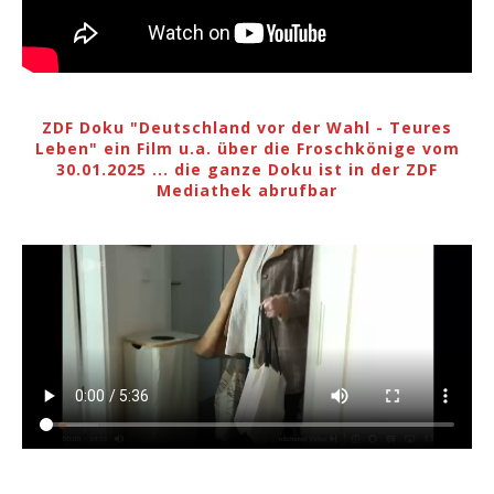
ZDF Doku "Deutschland vor der Wahl - Teures
Leben" ein Film u.a. über die Froschkönige vom
30.01.2025 ... die ganze Doku ist in der ZDF
Mediathek abrufbar