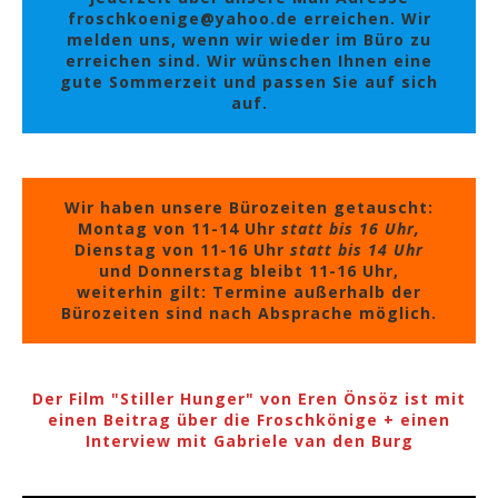
froschkoenige@yahoo.de erreichen. Wir
melden uns, wenn wir wieder im Büro zu
erreichen sind. Wir wünschen Ihnen eine
gute Sommerzeit und passen Sie auf sich
auf.
Wir haben unsere Bürozeiten getauscht:
Montag von 11-14 Uhr
statt bis 16 Uhr,
Dienstag von 11-16 Uhr
statt bis 14 Uhr
und Donnerstag bleibt 11-16 Uhr,
weiterhin gilt: Termine außerhalb der
Bürozeiten sind nach Absprache möglich.
Der Film "Stiller Hunger" von Eren Önsöz ist mit
einen Beitrag über die Froschkönige + einen
Interview mit Gabriele van den Burg