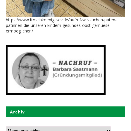
https://www.froschkoenige-ev.de/aufruf-wir-suchen-paten-
patinnen-die-unseren-kindern-gesundes-obst-gemuese-
ermoeglichen/
Archiv