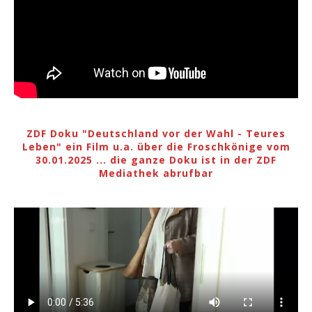
ZDF Doku "Deutschland vor der Wahl - Teures
Leben" ein Film u.a. über die Froschkönige vom
30.01.2025 ... die ganze Doku ist in der ZDF
Mediathek abrufbar