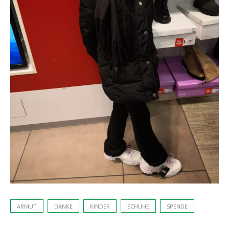
ARMUT
DANKE
KINDER
SCHUHE
SPENDE