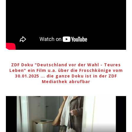
ZDF Doku "Deutschland vor der Wahl - Teures
Leben" ein Film u.a. über die Froschkönige vom
30.01.2025 ... die ganze Doku ist in der ZDF
Mediathek abrufbar