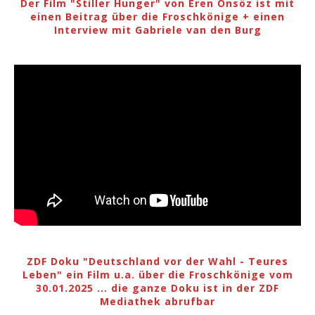
Der Film "Stiller Hunger" von Eren Önsöz ist mit
einen Beitrag über die Froschkönige + einen
Interview mit Gabriele van den Burg
ZDF Doku "Deutschland vor der Wahl - Teures
Leben" ein Film u.a. über die Froschkönige vom
30.01.2025 ... die ganze Doku ist in der ZDF
Mediathek abrufbar