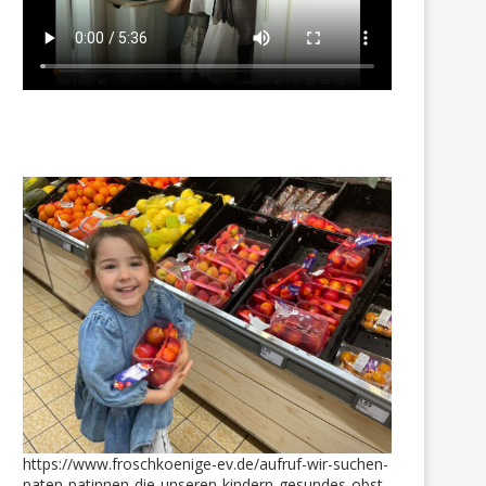
nsere kleine Danila durfte sich
Max + Alex waren mit einka
auch ein Paar...
31. August 2018
18. Februar 2025
https://www.froschkoenige-ev.de/aufruf-wir-suchen-
paten-patinnen-die-unseren-kindern-gesundes-obst-