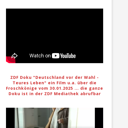
ZDF Doku "Deutschland vor der Wahl -
Teures Leben" ein Film u.a. über die
Froschkönige vom 30.01.2025 ... die ganze
Doku ist in der ZDF Mediathek abrufbar