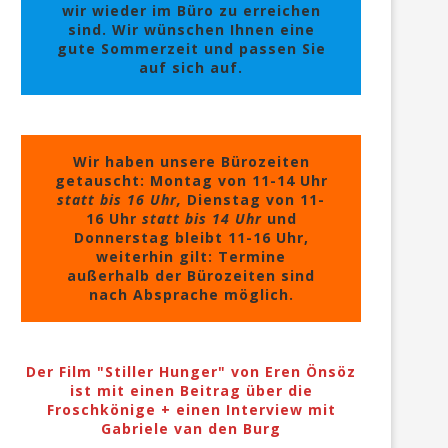
wir wieder im Büro zu erreichen
sind. Wir wünschen Ihnen eine
gute Sommerzeit und passen Sie
auf sich auf.
Wir haben unsere Bürozeiten
getauscht: Montag von 11-14 Uhr
statt bis 16 Uhr,
Dienstag von 11-
16 Uhr
statt bis 14 Uhr
und
Donnerstag bleibt 11-16 Uhr,
weiterhin gilt: Termine
außerhalb der Bürozeiten sind
nach Absprache möglich.
Der Film "Stiller Hunger" von Eren Önsöz
ist mit einen Beitrag über die
Froschkönige + einen Interview mit
Gabriele van den Burg