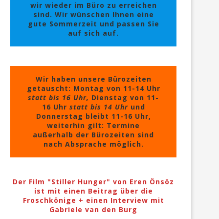
wir wieder im Büro zu erreichen
sind. Wir wünschen Ihnen eine
gute Sommerzeit und passen Sie
auf sich auf.
Wir haben unsere Bürozeiten
getauscht: Montag von 11-14 Uhr
statt bis 16 Uhr,
Dienstag von 11-
16 Uhr
statt bis 14 Uhr
und
Donnerstag bleibt 11-16 Uhr,
weiterhin gilt: Termine
außerhalb der Bürozeiten sind
nach Absprache möglich.
Der Film "Stiller Hunger" von Eren Önsöz
ist mit einen Beitrag über die
Froschkönige + einen Interview mit
Gabriele van den Burg