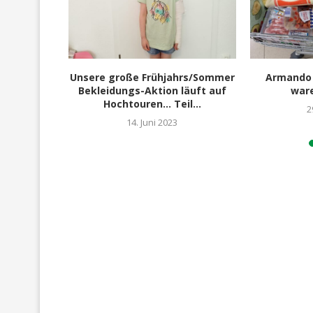
5… mit 15
Unsere große Frühjahrs/Sommer
Armando 
Bekleidungs-Aktion läuft auf
war
Hochtouren… Teil...
3
2
14. Juni 2023