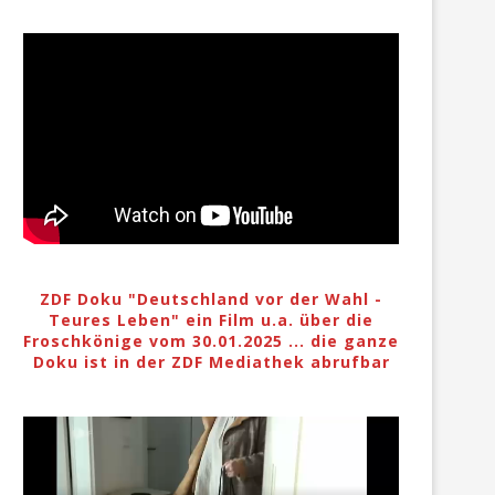
ZDF Doku "Deutschland vor der Wahl -
Teures Leben" ein Film u.a. über die
Froschkönige vom 30.01.2025 ... die ganze
Doku ist in der ZDF Mediathek abrufbar