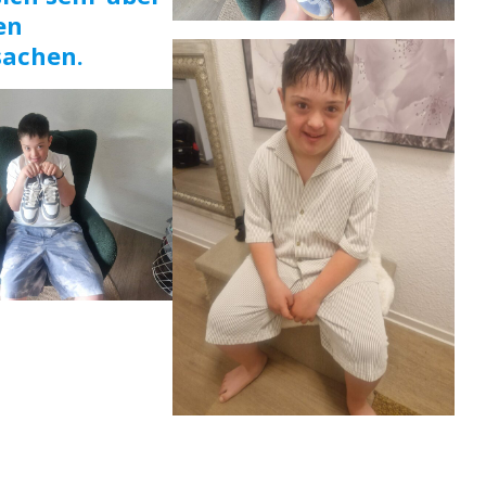
en
achen.