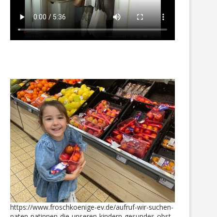
https://www.froschkoenige-ev.de/aufruf-wir-suchen-
paten-patinnen-die-unseren-kindern-gesundes-obst-