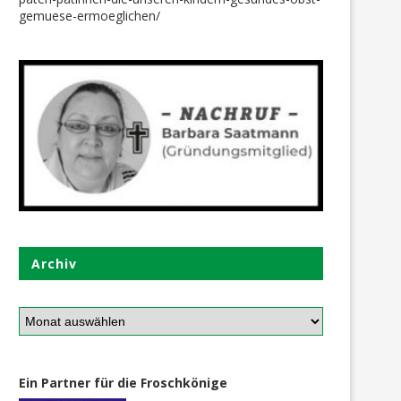
gemuese-ermoeglichen/
u Gast bei unseren Familien –
Ben, Sven + Pia sind stolz 
Dank unserer...
ihre...
1. August 2026
26. Oktober 2019
Archiv
Ein Partner für die Froschkönige