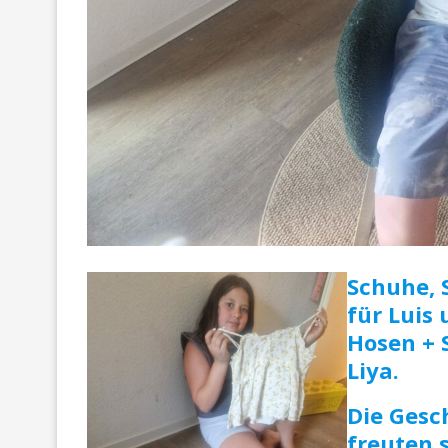
Schuhe, 
für Luis 
Hosen + 
Liya.
Die Gesc
freuten 