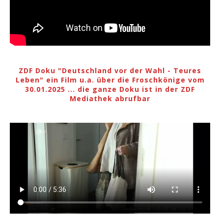
ZDF Doku "Deutschland vor der Wahl - Teures
Leben" ein Film u.a. über die Froschkönige vom
30.01.2025 ... die ganze Doku ist in der ZDF
Mediathek abrufbar