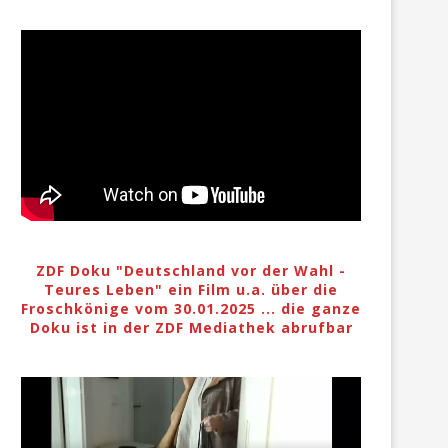
ZDF Doku "Deutschland vor der Wahl -
Teures Leben" ein Film u.a. über die
Froschkönige vom 30.01.2025 ... die ganze
Doku ist in der ZDF Mediathek abrufbar