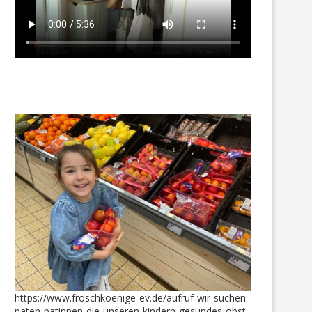
https://www.froschkoenige-ev.de/aufruf-wir-suchen-
paten-patinnen-die-unseren-kindern-gesundes-obst-