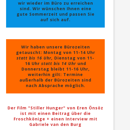
wir wieder im Büro zu erreichen
sind. Wir wünschen Ihnen eine
gute Sommerzeit und passen Sie
auf sich auf.
Wir haben unsere Bürozeiten
getauscht: Montag von 11-14 Uhr
statt bis 16 Uhr,
Dienstag von 11-
16 Uhr
statt bis 14 Uhr
und
Donnerstag bleibt 11-16 Uhr,
weiterhin gilt: Termine
außerhalb der Bürozeiten sind
nach Absprache möglich.
Der Film "Stiller Hunger" von Eren Önsöz
ist mit einen Beitrag über die
Froschkönige + einen Interview mit
Gabriele van den Burg