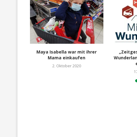
e Kinder –
Maya Isabella war mit ihrer
„Zeitge
Mama einkaufen
Wunderla
018
2. Oktober 2020
1