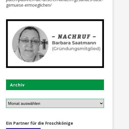
gemuese-ermoeglichen/
s wird Herbst – Nadja König –
Anreiz für ein gesundes Ess
Schuh...
große Kochtopf+Pfannen-A
28. September 2018
17. Februar 2021
Archiv
Ein Partner für die Froschkönige