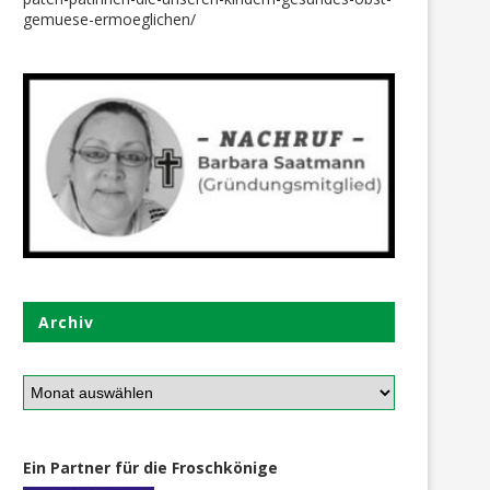
gemuese-ermoeglichen/
Einen gesegneten 3. Advent
Endlich ist es da: Lara stra
wünschen die Froschkönige
12. Februar 2023
Archiv
13. Dezember 2020
Ein Partner für die Froschkönige