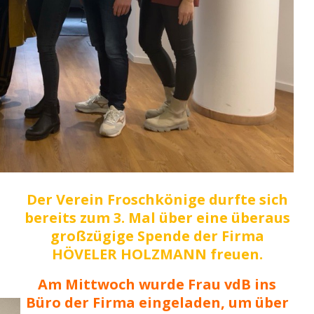
Der Verein Froschkönige durfte sich
bereits zum 3. Mal über eine überaus
großzügige Spende der Firma
HÖVELER HOLZMANN freuen.
Am Mittwoch wurde Frau vdB ins
Büro der Firma eingeladen, um über