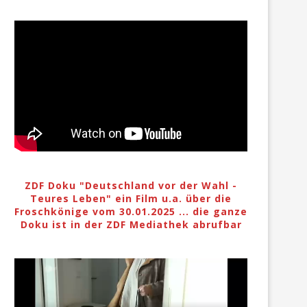
ZDF Doku "Deutschland vor der Wahl -
Teures Leben" ein Film u.a. über die
Froschkönige vom 30.01.2025 ... die ganze
Doku ist in der ZDF Mediathek abrufbar