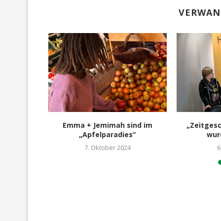
VERWAN
nde sorgte
Emma + Jemimah sind im
„Zeitges
rien-Spaß
„Apfelparadies“
wur
1
7. Oktober 2024
6