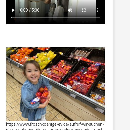
https://www.froschkoenige-ev.de/aufruf-wir-suchen-
paten-patinnen-die-unseren-kindern-gesundes-obst-