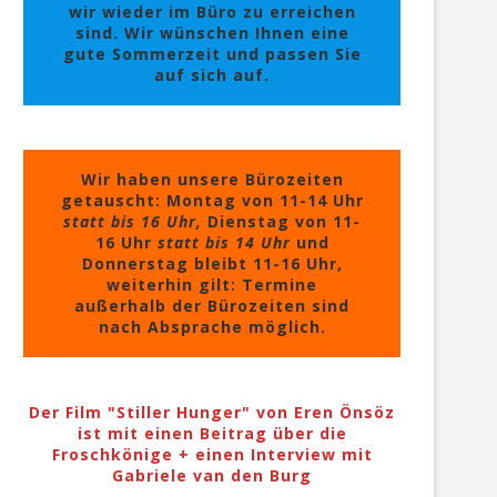
wir wieder im Büro zu erreichen
sind. Wir wünschen Ihnen eine
gute Sommerzeit und passen Sie
auf sich auf.
Wir haben unsere Bürozeiten
getauscht: Montag von 11-14 Uhr
statt bis 16 Uhr,
Dienstag von 11-
16 Uhr
statt bis 14 Uhr
und
Donnerstag bleibt 11-16 Uhr,
weiterhin gilt: Termine
außerhalb der Bürozeiten sind
nach Absprache möglich.
Der Film "Stiller Hunger" von Eren Önsöz
ist mit einen Beitrag über die
Froschkönige + einen Interview mit
Gabriele van den Burg