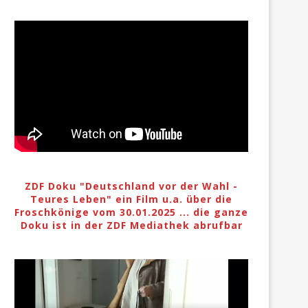
ZDF Doku "Deutschland vor der Wahl -
Teures Leben" ein Film u.a. über die
Froschkönige vom 30.01.2025 ... die ganze
Doku ist in der ZDF Mediathek abrufbar