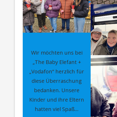
Wir möchten uns bei
„The Baby Elefant +
„Vodafon“ herzlich für
diese Überraschung
bedanken. Unsere
Kinder und ihre Eltern
hatten viel Spaß…