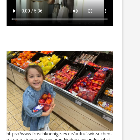
https://www.froschkoenige-ev.de/aufruf-wir-suchen-
paten-patinnen-die-unseren-kindern-gesundes-obst-