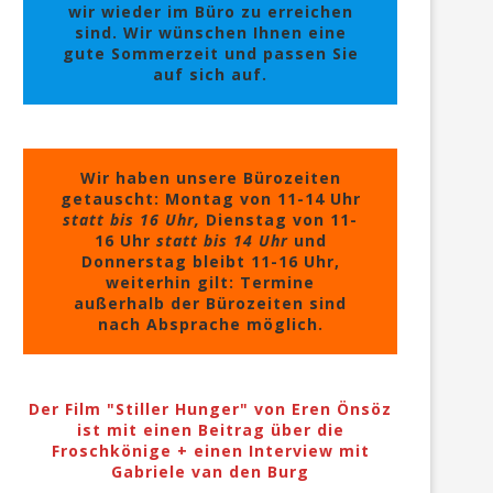
wir wieder im Büro zu erreichen
sind. Wir wünschen Ihnen eine
gute Sommerzeit und passen Sie
auf sich auf.
Wir haben unsere Bürozeiten
getauscht: Montag von 11-14 Uhr
statt bis 16 Uhr,
Dienstag von 11-
16 Uhr
statt bis 14 Uhr
und
Donnerstag bleibt 11-16 Uhr,
weiterhin gilt: Termine
außerhalb der Bürozeiten sind
nach Absprache möglich.
Der Film "Stiller Hunger" von Eren Önsöz
ist mit einen Beitrag über die
Froschkönige + einen Interview mit
Gabriele van den Burg