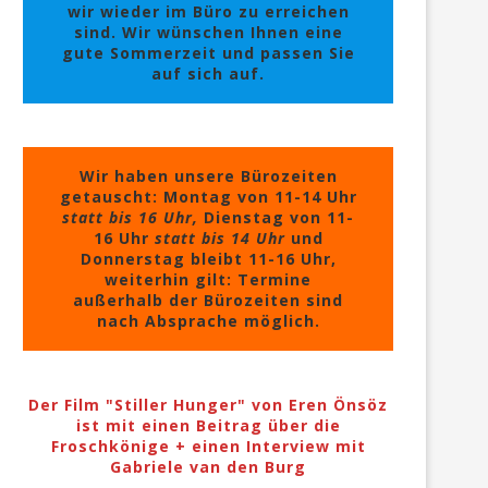
wir wieder im Büro zu erreichen
sind. Wir wünschen Ihnen eine
gute Sommerzeit und passen Sie
auf sich auf.
Wir haben unsere Bürozeiten
getauscht: Montag von 11-14 Uhr
statt bis 16 Uhr,
Dienstag von 11-
16 Uhr
statt bis 14 Uhr
und
Donnerstag bleibt 11-16 Uhr,
weiterhin gilt: Termine
außerhalb der Bürozeiten sind
nach Absprache möglich.
Der Film "Stiller Hunger" von Eren Önsöz
ist mit einen Beitrag über die
Froschkönige + einen Interview mit
Gabriele van den Burg