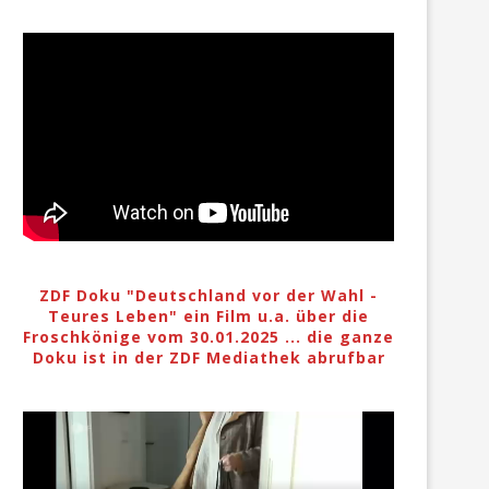
ZDF Doku "Deutschland vor der Wahl -
Teures Leben" ein Film u.a. über die
Froschkönige vom 30.01.2025 ... die ganze
Doku ist in der ZDF Mediathek abrufbar