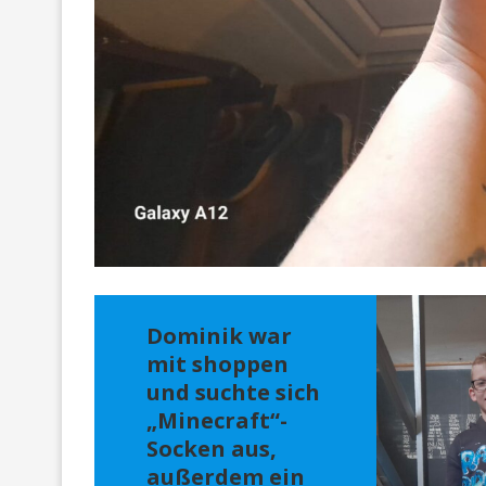
Dominik war
mit shoppen
und suchte sich
„Minecraft“-
Socken aus,
außerdem ein