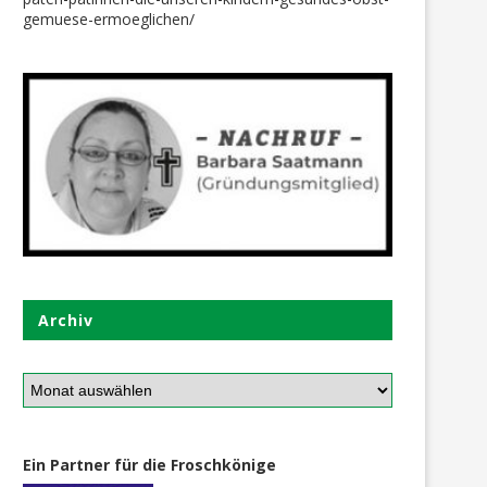
gemuese-ermoeglichen/
16. April 2021
22. Juli 2020
Archiv
Ein Partner für die Froschkönige