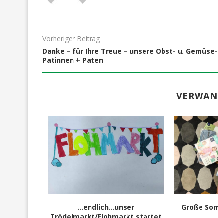
Vorheriger Beitrag
Danke – für Ihre Treue – unsere Obst- u. Gemüse-
Patinnen + Paten
VERWAN
amen neue
…endlich…unser
Große So
Kleidung
Trödelmarkt/Flohmarkt startet