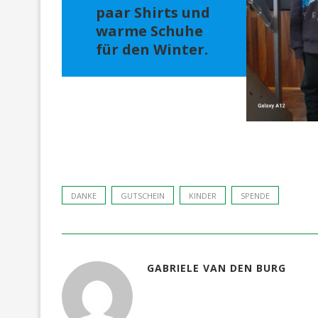
paar Shirts und
warme Schuhe
für den Winter.
DANKE
GUTSCHEIN
KINDER
SPENDE
GABRIELE VAN DEN BURG