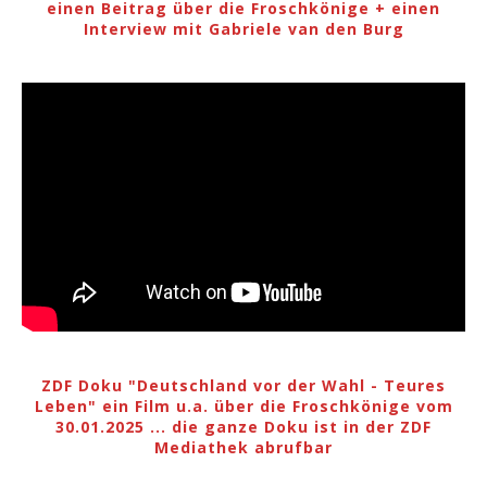
einen Beitrag über die Froschkönige + einen
Interview mit Gabriele van den Burg
ZDF Doku "Deutschland vor der Wahl - Teures
Leben" ein Film u.a. über die Froschkönige vom
30.01.2025 ... die ganze Doku ist in der ZDF
Mediathek abrufbar