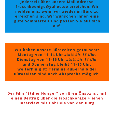
jederzeit über unsere Mail Adresse
froschkoenige@yahoo.de erreichen. Wir
melden uns, wenn wir wieder im Büro zu
erreichen sind. Wir wünschen Ihnen eine
gute Sommerzeit und passen Sie auf sich
auf.
Wir haben unsere Bürozeiten getauscht:
Montag von 11-14 Uhr
statt bis 16 Uhr,
Dienstag von 11-16 Uhr
statt bis 14 Uhr
und Donnerstag bleibt 11-16 Uhr,
weiterhin gilt: Termine außerhalb der
Bürozeiten sind nach Absprache möglich.
Der Film "Stiller Hunger" von Eren Önsöz ist mit
einen Beitrag über die Froschkönige + einen
Interview mit Gabriele van den Burg