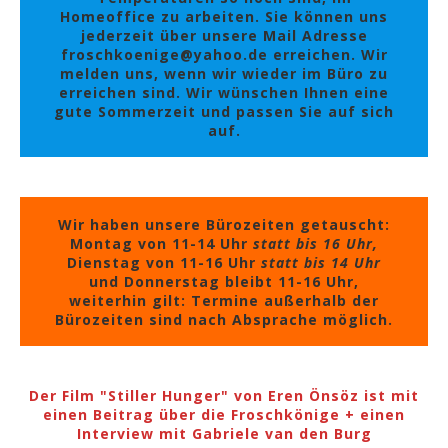
Homeoffice zu arbeiten. Sie können uns
jederzeit über unsere Mail Adresse
froschkoenige@yahoo.de erreichen. Wir
melden uns, wenn wir wieder im Büro zu
erreichen sind. Wir wünschen Ihnen eine
gute Sommerzeit und passen Sie auf sich
auf.
Wir haben unsere Bürozeiten getauscht:
Montag von 11-14 Uhr
statt bis 16 Uhr,
Dienstag von 11-16 Uhr
statt bis 14 Uhr
und Donnerstag bleibt 11-16 Uhr,
weiterhin gilt: Termine außerhalb der
Bürozeiten sind nach Absprache möglich.
Der Film "Stiller Hunger" von Eren Önsöz ist mit
einen Beitrag über die Froschkönige + einen
Interview mit Gabriele van den Burg