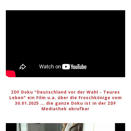
ZDF Doku "Deutschland vor der Wahl - Teures
Leben" ein Film u.a. über die Froschkönige vom
30.01.2025 ... die ganze Doku ist in der ZDF
Mediathek abrufbar