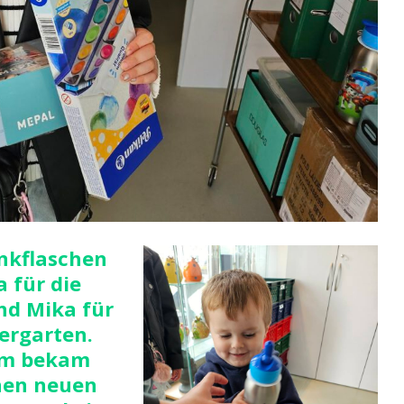
nkflaschen
a für die
nd Mika für
ergarten.
m bekam
nen neuen