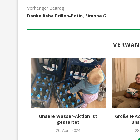
Vorheriger Beitrag
Danke liebe Brillen-Patin, Simone G.
VERWAN
bensmittel-
Unsere Wasser-Aktion ist
Große FFP2
 für die...
gestartet
uns
021
20. April 2024
28