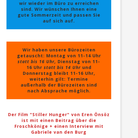
wir wieder im Büro zu erreichen
sind. Wir wünschen Ihnen eine
gute Sommerzeit und passen Sie
auf sich auf.
Wir haben unsere Bürozeiten
getauscht: Montag von 11-14 Uhr
statt bis 16 Uhr,
Dienstag von 11-
16 Uhr
statt bis 14 Uhr
und
Donnerstag bleibt 11-16 Uhr,
weiterhin gilt: Termine
außerhalb der Bürozeiten sind
nach Absprache möglich.
Der Film "Stiller Hunger" von Eren Önsöz
ist mit einen Beitrag über die
Froschkönige + einen Interview mit
Gabriele van den Burg