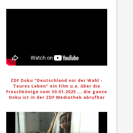
ZDF Doku "Deutschland vor der Wahl -
Teures Leben" ein Film u.a. über die
Froschkönige vom 30.01.2025 ... die ganze
Doku ist in der ZDF Mediathek abrufbar