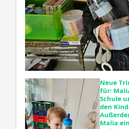
Neue Tri
für: Mali
Schule u
den Kind
Außerde
Malia ei