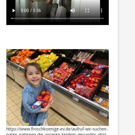
n neuer „Familien“-Schreibtisch
Maya war mit einkaufe
für Mama + Kinder
18. November 2018
29. Juli 2022
https://www.froschkoenige-ev.de/aufruf-wir-suchen-
paten-patinnen-die-unseren-kindern-gesundes-obst-