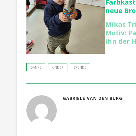
Farbkast
neue Bro
Mikas Tr
Motiv: Pa
ihn der H
DANKE
KINDER
SPENDE
GABRIELE VAN DEN BURG