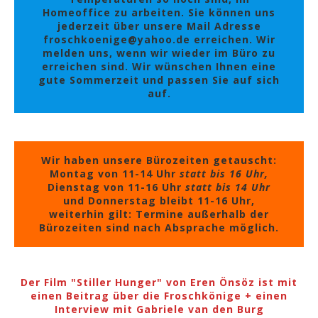
Homeoffice zu arbeiten. Sie können uns
jederzeit über unsere Mail Adresse
froschkoenige@yahoo.de erreichen. Wir
melden uns, wenn wir wieder im Büro zu
erreichen sind. Wir wünschen Ihnen eine
gute Sommerzeit und passen Sie auf sich
auf.
Wir haben unsere Bürozeiten getauscht:
Montag von 11-14 Uhr
statt bis 16 Uhr,
Dienstag von 11-16 Uhr
statt bis 14 Uhr
und Donnerstag bleibt 11-16 Uhr,
weiterhin gilt: Termine außerhalb der
Bürozeiten sind nach Absprache möglich.
Der Film "Stiller Hunger" von Eren Önsöz ist mit
einen Beitrag über die Froschkönige + einen
Interview mit Gabriele van den Burg