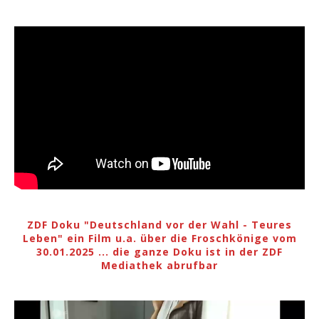
ZDF Doku "Deutschland vor der Wahl - Teures
Leben" ein Film u.a. über die Froschkönige vom
30.01.2025 ... die ganze Doku ist in der ZDF
Mediathek abrufbar