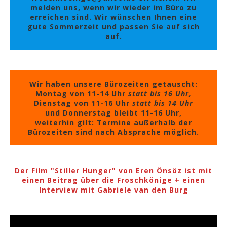
melden uns, wenn wir wieder im Büro zu
erreichen sind. Wir wünschen Ihnen eine
gute Sommerzeit und passen Sie auf sich
auf.
Wir haben unsere Bürozeiten getauscht:
Montag von 11-14 Uhr
statt bis 16 Uhr,
Dienstag von 11-16 Uhr
statt bis 14 Uhr
und Donnerstag bleibt 11-16 Uhr,
weiterhin gilt: Termine außerhalb der
Bürozeiten sind nach Absprache möglich.
Der Film "Stiller Hunger" von Eren Önsöz ist mit
einen Beitrag über die Froschkönige + einen
Interview mit Gabriele van den Burg