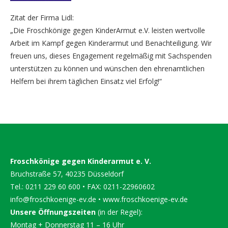
Zitat der Firma Lidl:
„Die Froschkönige gegen KinderArmut e.V. leisten wertvolle
Arbeit im Kampf gegen Kinderarmut und Benachteiligung. Wir
freuen uns, dieses Engagement regelmäßig mit Sachspenden
unterstützen zu können und wünschen den ehrenamtlichen
Helfern bei ihrem täglichen Einsatz viel Erfolg!“
Froschkönige gegen Kinderarmut e. V.
Bruchstraße 57, 40235 Düsseldorf
Tel.: 0211 229 60 600 • FAX: 0211-22960602
info@froschkoenige-ev.de
•
www.froschkoenige-ev.de
Unsere Öffnungszeiten
(in der Regel):
Montag + Donnerstag 11 – 16 Uhr