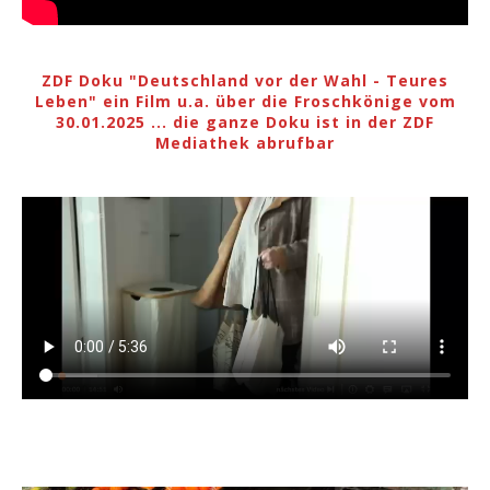
ZDF Doku "Deutschland vor der Wahl - Teures
Leben" ein Film u.a. über die Froschkönige vom
30.01.2025 ... die ganze Doku ist in der ZDF
Mediathek abrufbar