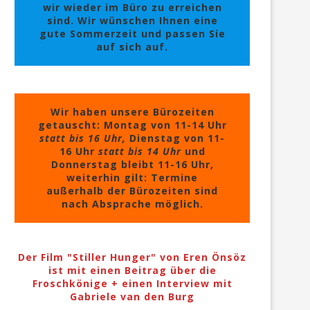
wir wieder im Büro zu erreichen
sind. Wir wünschen Ihnen eine
gute Sommerzeit und passen Sie
auf sich auf.
Wir haben unsere Bürozeiten
getauscht: Montag von 11-14 Uhr
statt bis 16 Uhr,
Dienstag von 11-
16 Uhr
statt bis 14 Uhr
und
Donnerstag bleibt 11-16 Uhr,
weiterhin gilt: Termine
außerhalb der Bürozeiten sind
nach Absprache möglich.
Der Film "Stiller Hunger" von Eren Önsöz
ist mit einen Beitrag über die
Froschkönige + einen Interview mit
Gabriele van den Burg