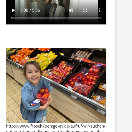
Isabella hat großen Spaß mit
ihren neuen Sandalen
11. August 2018
Unser Dank geht wieder 
unsere Obst- und...
27. September 2024
https://www.froschkoenige-ev.de/aufruf-wir-suchen-
paten-patinnen-die-unseren-kindern-gesundes-obst-