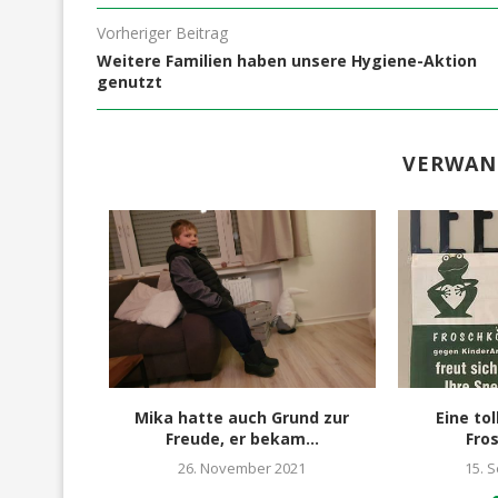
Vorheriger Beitrag
Weitere Familien haben unsere Hygiene-Aktion
genutzt
VERWAN
m + Ela
Mika hatte auch Grund zur
Eine tol
he...
Freude, er bekam...
Fro
26. November 2021
15. 