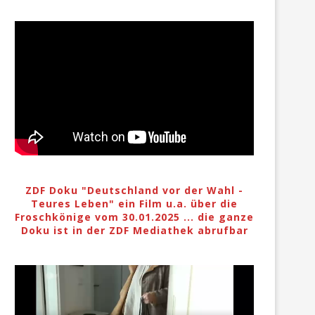
ZDF Doku "Deutschland vor der Wahl -
Teures Leben" ein Film u.a. über die
Froschkönige vom 30.01.2025 ... die ganze
Doku ist in der ZDF Mediathek abrufbar