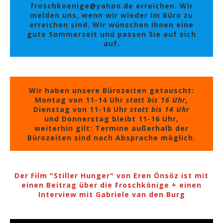
froschkoenige@yahoo.de erreichen. Wir
melden uns, wenn wir wieder im Büro zu
erreichen sind. Wir wünschen Ihnen eine
gute Sommerzeit und passen Sie auf sich
auf.
Wir haben unsere Bürozeiten getauscht:
Montag von 11-14 Uhr
statt bis 16 Uhr,
Dienstag von 11-16 Uhr
statt bis 14 Uhr
und Donnerstag bleibt 11-16 Uhr,
weiterhin gilt: Termine außerhalb der
Bürozeiten sind nach Absprache möglich.
Der Film "Stiller Hunger" von Eren Önsöz ist mit
einen Beitrag über die Froschkönige + einen
Interview mit Gabriele van den Burg