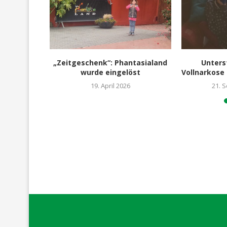
 bat auch
„Zeitgeschenk“: Phantasialand
Unters
wurde eingelöst
Vollnarkose 
19. April 2026
21. 