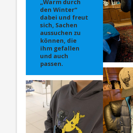
„Warm durch
den Winter“
dabei und freut
sich, Sachen
aussuchen zu
können, die
ihm gefallen
und auch
passen.