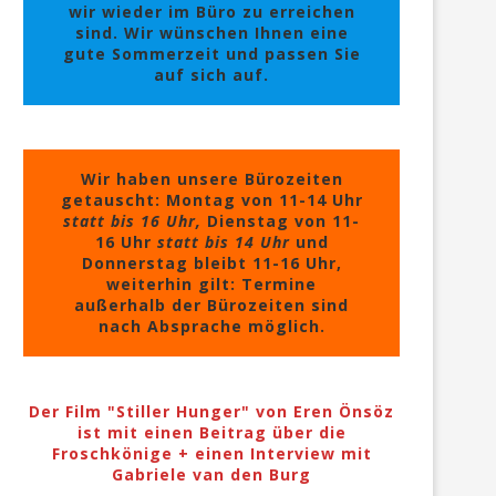
wir wieder im Büro zu erreichen
sind. Wir wünschen Ihnen eine
gute Sommerzeit und passen Sie
auf sich auf.
Wir haben unsere Bürozeiten
getauscht: Montag von 11-14 Uhr
statt bis 16 Uhr,
Dienstag von 11-
16 Uhr
statt bis 14 Uhr
und
Donnerstag bleibt 11-16 Uhr,
weiterhin gilt: Termine
außerhalb der Bürozeiten sind
nach Absprache möglich.
Der Film "Stiller Hunger" von Eren Önsöz
ist mit einen Beitrag über die
Froschkönige + einen Interview mit
Gabriele van den Burg