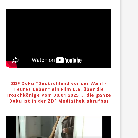
ZDF Doku "Deutschland vor der Wahl -
Teures Leben" ein Film u.a. über die
Froschkönige vom 30.01.2025 ... die ganze
Doku ist in der ZDF Mediathek abrufbar