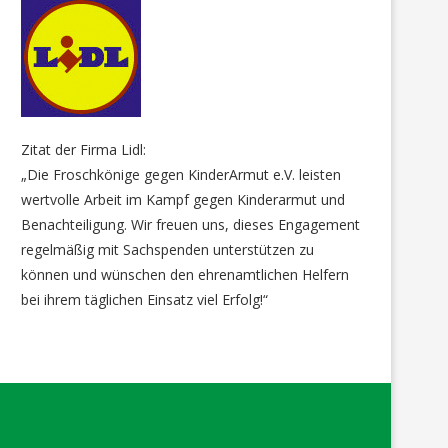
Der neue Kühlschrank ist da –
Eine wunderbare Idee, wen
Armandos Familie...
mal schnell gehen...
Zitat der Firma Lidl:
20. März 2025
12. November 2025
„Die Froschkönige gegen KinderArmut e.V. leisten
wertvolle Arbeit im Kampf gegen Kinderarmut und
Benachteiligung. Wir freuen uns, dieses Engagement
regelmäßig mit Sachspenden unterstützen zu
können und wünschen den ehrenamtlichen Helfern
bei ihrem täglichen Einsatz viel Erfolg!“