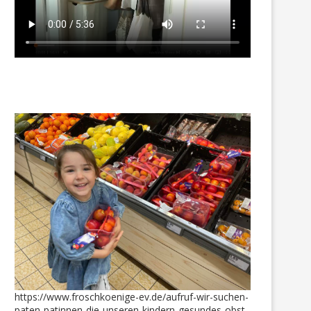
https://www.froschkoenige-ev.de/aufruf-wir-suchen-
paten-patinnen-die-unseren-kindern-gesundes-obst-