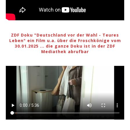
ZDF Doku "Deutschland vor der Wahl - Teures
Leben" ein Film u.a. über die Froschkönige vom
30.01.2025 ... die ganze Doku ist in der ZDF
Mediathek abrufbar