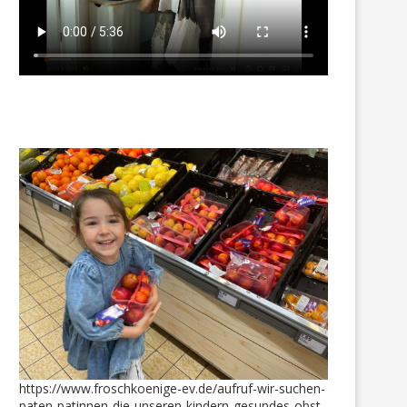
https://www.froschkoenige-ev.de/aufruf-wir-suchen-
paten-patinnen-die-unseren-kindern-gesundes-obst-