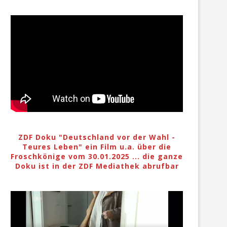
ZDF Doku "Deutschland vor der Wahl -
Teures Leben" ein Film u.a. über die
Froschkönige vom 30.01.2025 ... die ganze
Doku ist in der ZDF Mediathek abrufbar