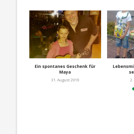
mtr. groß
Ein spontanes Geschenk für
Lebensmit
Maya
se
20
31. August 2019
2.