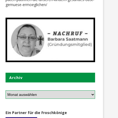
gemuese-ermoeglichen/
Lebensmitteleinkauf bei der
Lisa`s + Batoma`s Mama 
Familie von 5 Kindern
einkaufen
21. Juni 2021
24. April 2021
Archiv
Ein Partner für die Froschkönige