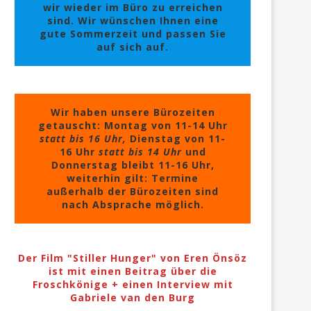
wir wieder im Büro zu erreichen
sind. Wir wünschen Ihnen eine
gute Sommerzeit und passen Sie
auf sich auf.
Wir haben unsere Bürozeiten
getauscht: Montag von 11-14 Uhr
statt bis 16 Uhr,
Dienstag von 11-
16 Uhr
statt bis 14 Uhr
und
Donnerstag bleibt 11-16 Uhr,
weiterhin gilt: Termine
außerhalb der Bürozeiten sind
nach Absprache möglich.
Der Film "Stiller Hunger" von Eren Önsöz
ist mit einen Beitrag über die
Froschkönige + einen Interview mit
Gabriele van den Burg